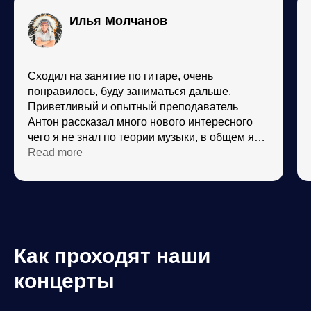
Илья Молчанов
Сходил на занятие по гитаре, очень
понравилось, буду заниматься дальше.
Приветливый и опытный преподаватель
Антон рассказал много нового интересного
чего я не знал по теории музыки, в общем я
что хотел получил. Понравился зал для
Read more
занятий музыкой, две барабанные установки,
комбики и все дела. Преподаватели
практикующие профессиональные музыканты
которых я очень часто видел на концертах и в
музыкальном театре. Технически все очень
достойно, хороший приятный звук. Ну и цена
Как проходят наши
очень очень приятная! Рекомендую
однозначно!
концерты