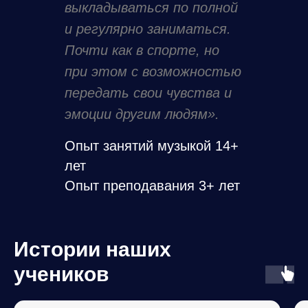
выкладываться по полной
Иркутск, Сухэ-Батора 10
и регулярно заниматься.
Почти как в спорте, но
+7(3952) 72-73-85
при этом с возможностью
Е
жедневно с 10:00 до 20:00
передать свои чувства и
эмоции другим людям».
Сведения об образовательной
Опыт занятий музыкой 14+
организации
лет
Опыт преподавания 3+ лет
Истории наших
учеников