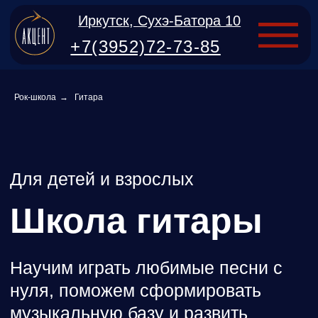
Иркутск, Сухэ-Батора 10
+7(3952)72-73-85
Рок-школа
→
Гитара
Для детей и взрослых
Школа гитары
Научим играть любимые песни с
нуля, поможем сформировать
музыкальную базу и развить
технику, чтобы вы овладели
инструментом в полном объёме.
Записаться на бесплатный урок